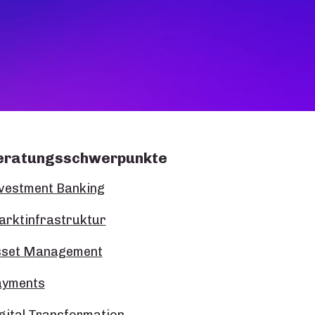
eratungsschwerpunkte
vestment Banking
rktinfrastruktur
sset Management
ayments
gital Transformation