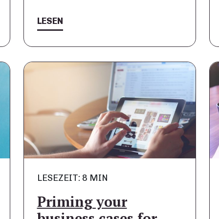
LESEN
LESEZEIT: 8 MIN
Priming your
business cases for