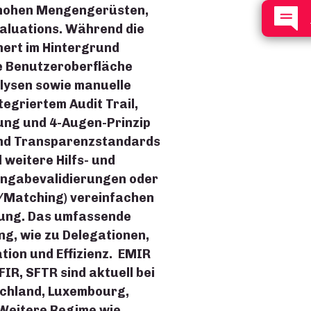
 hohen Mengengerüsten,
Valuations. Während die
hert im Hintergrund
ie Benutzeroberfläche
ysen sowie manuelle
tegriertem Audit Trail,
ng und 4-Augen-Prinzip
nd Transparenzstandards
 weitere Hilfs- und
ingabevalidierungen oder
g/Matching) vereinfachen
tung. Das umfassende
ng, wie zu Delegationen,
ion und Effizienz. EMIR
FIR, SFTR sind aktuell bei
chland, Luxembourg,
 Weitere Regime wie