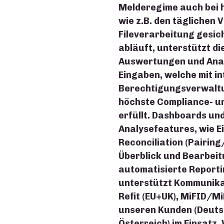
Melderegime auch bei
wie z.B. den täglichen 
Fileverarbeitung gesic
abläuft, unterstützt d
Auswertungen und Anal
Eingaben, welche mit in
Berechtigungsverwaltu
höchste Compliance- u
erfüllt. Dashboards und
Analysefeatures, wie E
Reconciliation (Pairin
Überblick und Bearbei
automatisierte Reporti
unterstützt Kommunikat
Refit (EU+UK), MiFID/Mi
unseren Kunden (Deuts
Österreich) im Einsatz.