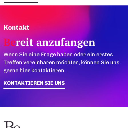
Kontakt
Be
reit anzufangen
Wenn Sie eine Frage haben oder ein erstes
Treffen vereinbaren möchten, können Sie uns
gerne hier kontaktieren.
KONTAKTIEREN SIE UNS