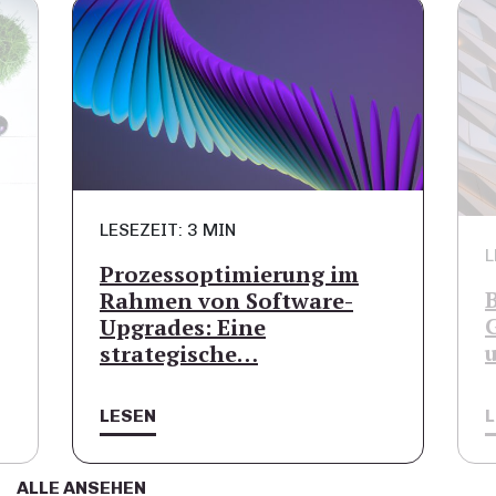
LESEZEIT: 3 MIN
L
Prozessoptimierung im
Rahmen von Software-
Upgrades: Eine
strategische…
LESEN
ALLE ANSEHEN