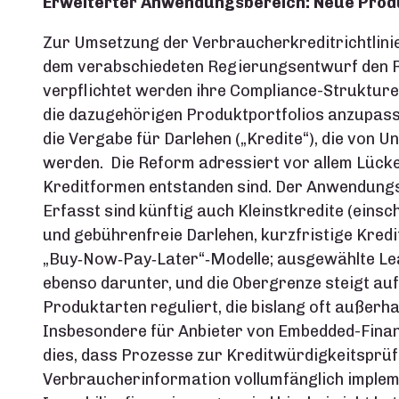
Erweiterter Anwendungsbereich: Neue Produ
Zur Umsetzung der Verbraucherkreditrichtlini
dem verabschiedeten Regierungsentwurf den 
verpflichtet werden ihre Compliance-Strukture
die dazugehörigen Produktportfolios anzupass
die Vergabe für Darlehen („Kredite“), die von
werden. Die Reform adressiert vor allem Lücken
Kreditformen entstanden sind. Der Anwendungs
Erfasst sind künftig auch Kleinstkredite (einsch
und gebührenfreie Darlehen, kurzfristige Kredi
„Buy‑Now‑Pay‑Later“‑Modelle; ausgewählte Lea
ebenso darunter, und die Obergrenze steigt au
Produktarten reguliert, die bislang oft außerh
Insbesondere für Anbieter von Embedded-Fina
dies, dass Prozesse zur Kreditwürdigkeitsprü
Verbraucherinformation vollumfänglich imple