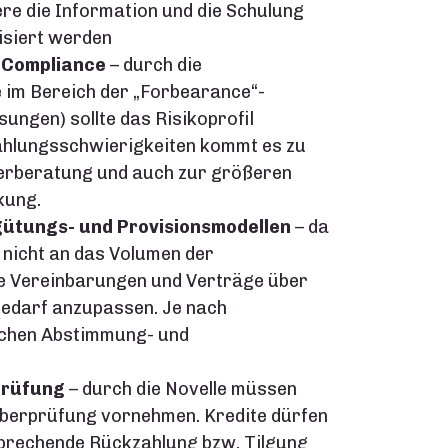
re die Information und die Schulung
risiert werden
 Compliance
– durch die
e im Bereich der „Forbearance“-
gen) sollte das Risikoprofil
ahlungsschwierigkeiten kommt es zu
nerberatung und auch zur größeren
kung.
ütungs- und Provisionsmodellen
– da
 nicht an das Volumen der
ie Vereinbarungen und Verträge über
Bedarf anzupassen. Je nach
ichen Abstimmung- und
prüfung
– durch die Novelle müssen
berprüfung vornehmen. Kredite dürfen
prechende Rückzahlung bzw. Tilgung