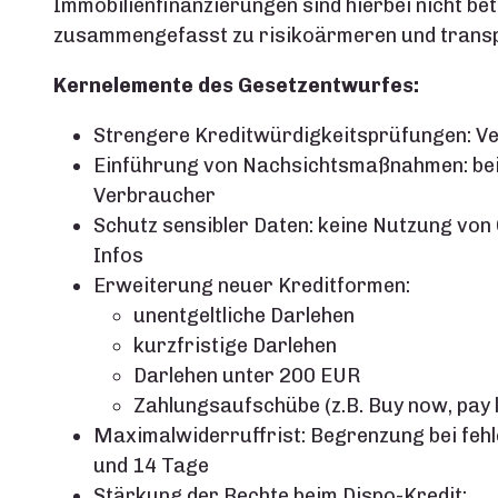
Immobilienfinanzierungen sind hierbei nicht betr
zusammengefasst zu risikoärmeren und transp
Kernelemente des Gesetzentwurfes:
Strengere Kreditwürdigkeitsprüfungen: V
Einführung von Nachsichtsmaßnahmen: bei f
Verbraucher
Schutz sensibler Daten: keine Nutzung von
Infos
Erweiterung neuer Kreditformen:
unentgeltliche Darlehen
kurzfristige Darlehen
Darlehen unter 200 EUR
Zahlungsaufschübe (z.B. Buy now, pay 
Maximalwiderruffrist: Begrenzung bei feh
und 14 Tage
Stärkung der Rechte beim Dispo-Kredit: