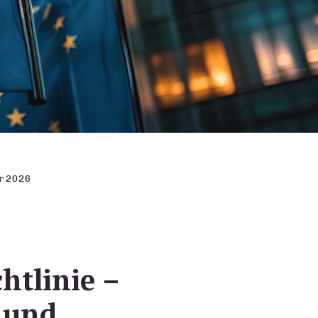
er 2026
htlinie –
 und